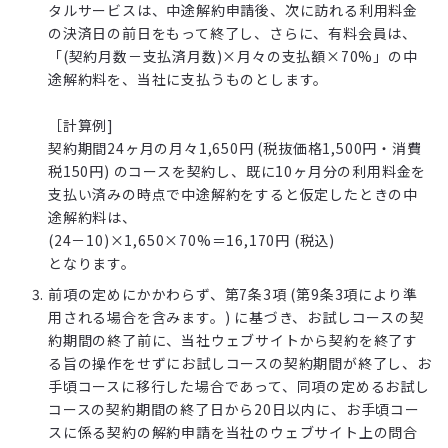
タルサービスは、中途解約申請後、次に訪れる利用料金
の決済日の前日をもって終了し、さらに、有料会員は、
「(契約月数－支払済月数)×月々の支払額×70%」の中
途解約料を、当社に支払うものとします。
［計算例]
契約期間24ヶ月の月々1,650円 (税抜価格1,500円・消費
税150円) のコースを契約し、既に10ヶ月分の利用料金を
支払い済みの時点で中途解約をすると仮定したときの中
途解約料は、
(24－10)×1,650×70%＝16,170円 (税込)
となります。
前項の定めにかかわらず、第7条3項 (第9条3項により準
用される場合を含みます。) に基づき、お試しコースの契
約期間の終了前に、当社ウェブサイトから契約を終了す
る旨の操作をせずにお試しコースの契約期間が終了し、お
手頃コースに移行した場合であって、同項の定めるお試し
コースの契約期間の終了日から20日以内に、お手頃コー
スに係る契約の解約申請を当社のウェブサイト上の問合