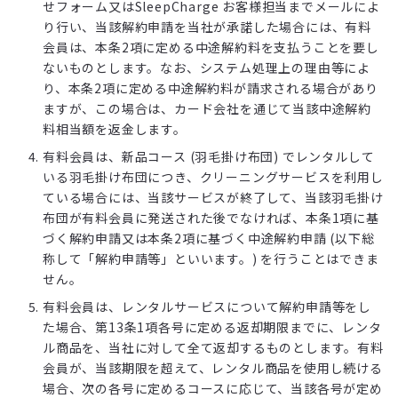
せフォーム又はSleepCharge お客様担当までメールによ
り行い、当該解約申請を当社が承諾した場合には、有料
会員は、本条2項に定める中途解約料を支払うことを要し
ないものとします。なお、システム処理上の理由等によ
り、本条2項に定める中途解約料が請求される場合があり
ますが、この場合は、カード会社を通じて当該中途解約
料相当額を返金します。
有料会員は、新品コース (羽毛掛け布団) でレンタルして
いる羽毛掛け布団につき、クリーニングサービスを利用し
ている場合には、当該サービスが終了して、当該羽毛掛け
布団が有料会員に発送された後でなければ、本条1項に基
づく解約申請又は本条2項に基づく中途解約申請 (以下総
称して「解約申請等」といいます。) を行うことはできま
せん。
有料会員は、レンタルサービスについて解約申請等をし
た場合、第13条1項各号に定める返却期限までに、レンタ
ル商品を、当社に対して全て返却するものとします。有料
会員が、当該期限を超えて、レンタル商品を使用し続ける
場合、次の各号に定めるコースに応じて、当該各号が定め