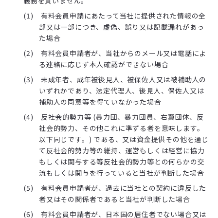
義務を負いません。
有料会員申請にあたって当社に提供された情報の全
部又は一部につき、虚偽、誤り又は記載漏れがあっ
た場合
有料会員申請者が、当社からのメール又は電話によ
る連絡に応じず本人確認ができない場合
未成年者、成年被後見人、被保佐人又は被補助人の
いずれかであり、法定代理人、後見人、保佐人又は
補助人の同意等を得ていなかった場合
反社会的勢力等 (暴力団、暴力団員、右翼団体、反
社会的勢力、その他これに準ずる者を意味します。
以下同じです。) である、又は資金提供その他を通じ
て反社会的勢力等の維持、運営もしくは経営に協力
もしくは関与する等反社会的勢力等との何らかの交
流もしくは関与を行っていると当社が判断した場合
有料会員申請者が、過去に当社との契約に違反した
者又はその関係者であると当社が判断した場合
有料会員申請者が、日本国の居住者でない場合又は