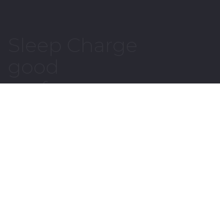
Sleep Charge
good
performance
より高いパフォーマンスを発揮するために
Sleep Chargeは快適な睡眠環境をサポートします
sitemap
ホーム
[エアー] マットレス